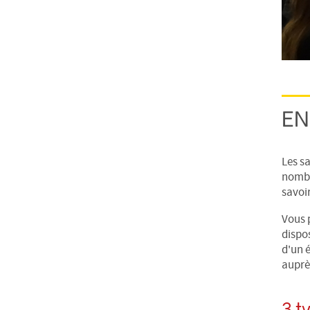
EN
Les s
nombre
savoir
Vous p
dispo
d'un é
auprès
3 t