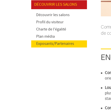
DÉCOUVRIR LES SALONS
Découvrir les salons
Profil du visiteur
Comme
Charte de l'égalité
de co
Plan média
Exposants/Partenaires
EN
Con
ori
Lou
plu
sta
Com