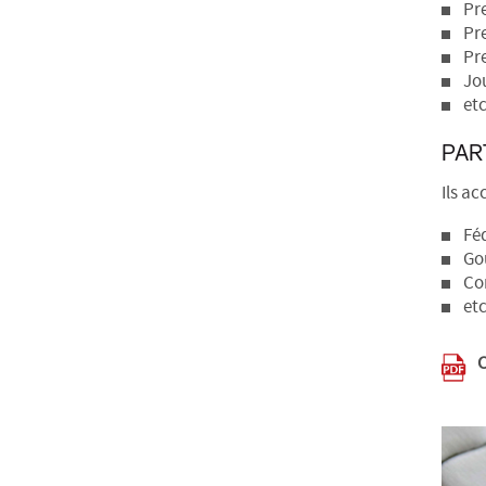
Pre
Pr
Pr
Jo
etc
PAR
Ils ac
Fé
Go
Co
etc
C