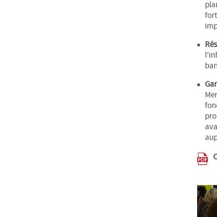
pla
for
imp
Rés
l'i
ban
Gar
Mer
fon
pro
ava
aup
C