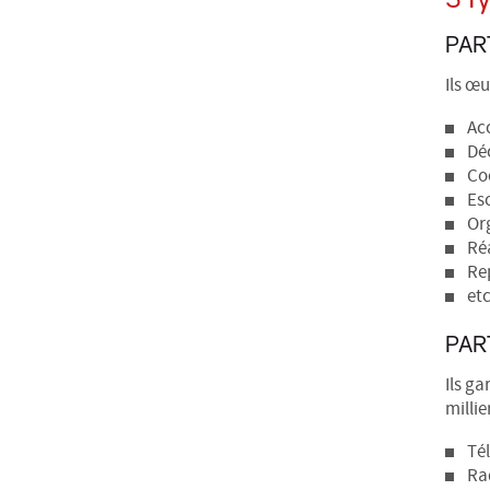
PAR
Ils œ
Acc
Déc
Co
Esc
Or
Réa
Re
etc
PAR
Ils ga
millie
Tél
Ra